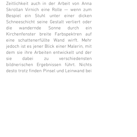
Zeitlichkeit auch in der Arbeit von Anna
Skrollan Virnich eine Rolle — wenn zum
Bespiel ein Stuhl unter einer dicken
Schneeschicht seine Gestalt verliert oder
die wandernde Sonne durch ein
Kirchenfenster breite Farbspektren auf
eine schattenerfüllte Wand wirft. Mehr
jedoch ist es jener Blick einer Malerin, mit
dem sie ihre Arbeiten entwickelt und der
sie dabei zu verschiedensten
bildnerischen Ergebnissen führt. Nichts
desto trotz finden Pinsel und Leinwand bei
Virnich keine Anwendung. Stattdessen
entwickelt die Künstlerin ihre »Gemälde«
aus Textilien, Glas, Drucken, zuweilen —
wenn auch nicht in dieser Werkschau -
sogar aus Düften.
Als eigenwillige Skulpturen und
Installationen emanzipieren diese sich
zunehmend von der Wand und treten
gerahmt oder ungerahmt, aufgespannt,
auf den Boden gelegt, drapiert, geklebt