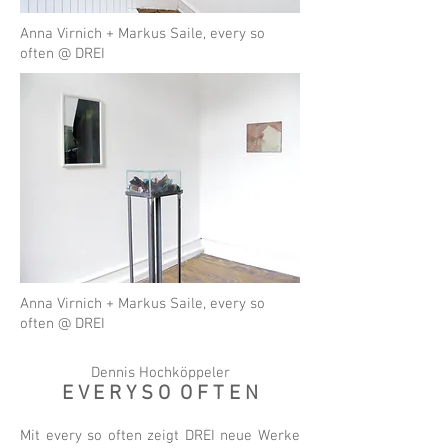
Anna Virnich + Markus Saile, every so
often @ DREI
Anna Virnich + Markus Saile, every so
often @ DREI
Dennis Hochköppeler
E V E R Y S O O F T E N
Mit every so often zeigt DREI neue Werke